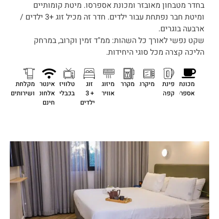
בחדר מטבחון מאובזר ומכונת אספרסו. מיטת קומותיים
ומיטת חבר נפתחת עבור ילדים. חדר זה מכיל זוג +3 ילדים /
ארבעה בוגרים.
שקט נפשי לאורך כל השהות: ממ"ד זמין וקרוב, במרחק
הליכה קצרה מכל סוגי היחידות.
מכונת
פינת
מיקרוגל
מקרר
מיזוג
זוג
טלוויזיה
אינטרנט
מקלחת
אספרסו
קפה
אוויר
+ 3
בכבלים
אלחוטי
ושירותים
ילדים
חינם