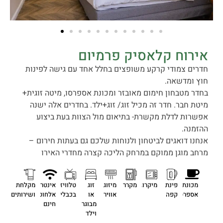
אירוח קלאסיק פרמיום
חדרים צמודי קרקע משופצים בחלל אחד עם גישה לפינות
חוץ ומדשאה.
בחדר מטבחון חימום מאובזר ומכונת אספרסו, מיטה זוגית+
מיטת חבר. חדר זה מכיל זוג/ זוג+ילד. בחדרים אלה ישנה
אפשרות לדלת מקשרת- בתיאום מול הצוות בעת ביצוע
ההזמנה.
אנחנו דואגים לביטחון ולנוחות שלכם גם בעתות חירום –
מרחב מוגן ממוקם במרחק הליכה קצרה מחדרי האירו
מכונת
פינת
מיקרוגל
מקרר
מיזוג
זוג
טלוויזיה
אינטרנט
מקלחת
אספרסו
קפה
אוויר
או
בכבלים
אלחוטי
ושירותים
מבוגר
חינם
וילד