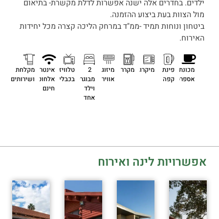
ילדים. בחדרים אלה ישנה אפשרות לדלת מקשרת- בתיאום
מול הצוות בעת ביצוע ההזמנה.
ביטחון ונוחות תמיד -ממ"ד במרחק הליכה קצרה מכל יחידות
האירוח.
מכונת
פינת
מיקרוגל
מקרר
מיזוג
2
טלוויזיה
אינטרנט
מקלחת
אספרסו
קפה
אוויר
מבוגרים
בכבלים
אלחוטי
ושירותים
וילד
חינם
אחד
אפשרויות לינה ואירוח