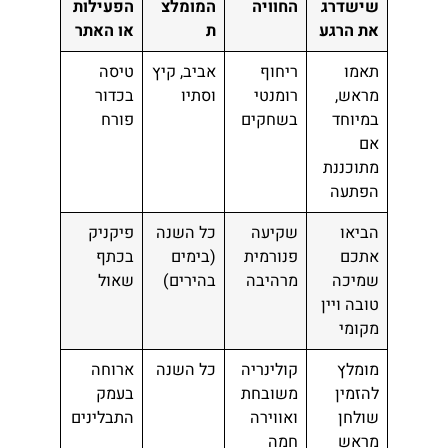
שישדרג
החוויה
המומלצ
הפעילות
את הרגע
ת
או האתר
תאמו
ריחוף
אביב, קיץ
טיסה
מראש,
רומנטי
וסתיו
בכדור
במיוחד
בשחקים
פורח
אם
מתוכננת
הפתעה
הביאו
שקיעה
כל השנה
פיקניק
אתכם
פנורמית
(בימים
בכתף
שמיכה
מרהיבה
בהירים)
שאול
טובה ויין
מקומי
מומלץ
קולינריה
כל השנה
ארוחה
להזמין
משובחת
בעמק
שולחן
ואווירה
התבלינים
מראש
חמה