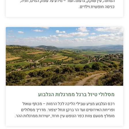
הסחנה, עין שוקק, גדעונה ועוד – מידע על עומק המים, חניה,
כניסה חופשית וילדים.
מסלולי טיול ברגל ממרגלות הגלבוע
רכס הגלבוע מציע שבילי הליכה לכל הרמות – מכתף שאול
ופריחת האירוסים ועד הר ברקן ונחל יצפור. מדריך מסלולים
מומלץ מטעם צוות כפר הנופש עין חרוד, ישירות ממרגלות ההר.