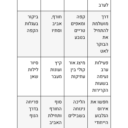
לערב
דרך
קפה
חורף,
ביקור
מושלמת
ומאפים
אביב
בעגלות
להתחיל
טריים
וסתיו
הקפה
את
בטבע
הבוקר
לאט
פעילות
מיצג אור
קיץ
סיור
ערב
קולי בין
ועונות
לילות
נעימה
עתיקות
מעבר
שאן
בשעות
הקרירות
חפשו את
הליכה
סוף
פריחה
אירוס
נינוחה
החורף
בדרך
הגלבוע
בשבילים
ותחילת
הנוף
הייחודי
האביב