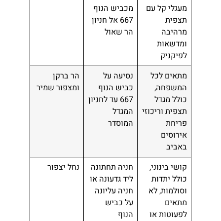
מעגלי קל עם
מכביש הנוף
תצפית
667 אל חניון
מרהיבה
הר שאול
ומדשאות
לפיקניק
מתאים לכל
נסיעה על
הר ברקן
המשפחה,
כביש הנוף
ומצפור שמיר
כולל מגדל
667 עד לחניון
תצפית וריכוזי
המגדל
פריחת
המוסדר
אירוסים
באביב
קושי בינוני,
חניה תחתונה
נחל יצפור
כולל יתדות
ליד גדעונה או
וסולמות, לא
חניה עליונה
מתאים
על כביש
לפעוטות או
הנוף