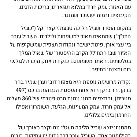
עם האזור: עמק חרוד במלוא תפארתו, בריכות הדגים,
הקיבוצים ורמות יששכר שמנגד.
במקום הוסדר שביל הליכה טבעתני קצר וקל ("שביל
התנ"ך") שמתאים מאוד למשפחות ולילדים. השביל עובר
בין עצי אורן, פינות ישיבה ונקודות תצפית שמשקיפות על
האזור שבו התחולל הקרב ההיסטורי של שאול המלך
בפלשתים. האתר משמש גם כנקודת זינוק מוכרת לגולשי
רוח ומצנחי רחיפה.
נקודה מרשימה נוספת היא מצפור דובי וערן שמיר בהר
ברקן. הר ברקן הוא אחת הפסגות הגבוהות ברכס (497
מטרים), והתצפית ממנו נותנת מבט פנורמי של 360 מעלות
אל עמק חרוד, עמק המעיינות, הגלעד, השומרון ואפילו
החרמון בימים צלולים.
מהחניון יוצא שביל הליכה מעגלי נוח וקצר באורך של
כקילומטר אחד. השביל עובר דרך גתות יין עתיקות, בורות