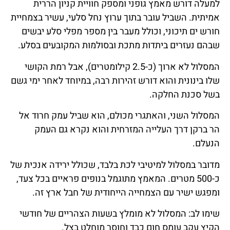
למעלה דורש מאמץ גופני ומספק חוויית קניון הררית
אמיתית. השביל עובר בתוך ערוץ נחל סלעי, עשיר בצמחיית
חורש ים תיכוני, וכולל מעבר בין מספר מפלי סלע יבשים
שבהם נעזרים ביתדות מתכת ובסולמות המקובעים בסלע.
המסלול לא ארוך (כ-2.5 קילומטרים), אבל רמת הקושי
שלו בינונית והוא דורש זהירות רבה, במיוחד לאחר ימי גשם
בשל סכנת החלקה.
המסלול השני, והאתגרי מכולם, הוא שביל עמק חרוד אל
הר ברקן דרך העלייה המזרחית והוא נקרא גם העמק
הנעלם.
מדובר במסלול למיטיבי לכת בלבד, שכולל ירידה אנכית של
כ-500 מטרים. המאמץ מתוגמל בנופים פראיים בכל צעד,
ומפגש ישיר עם הצמחייה הייחודית של חבל ארץ זה.
שימו לב: המסלול לא מומלץ בשעות הצהריים של חודשי
הקיץ עקב עומס חום כבד וחוסר מוחלט בצל.