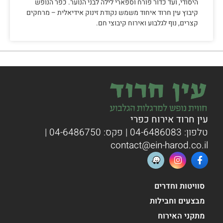
היסודי, ועד כדור פורח וספארי לילה לבני הנוער. כפר הנופש
קיבוץ עין חרוד איחוד משמש נקודת זינוק אידיאלית – מרחקים
קצרים, נוף לגלבוע ואירוח קיבוצי חם.
עין חרוד אירוח כפרי
טלפון:
04-6486083
| פקס: 04-6486750 |
contact@ein-harod.co.il
סוויטות וחדרים
מבצעים וחבילות
מתקני האירוח