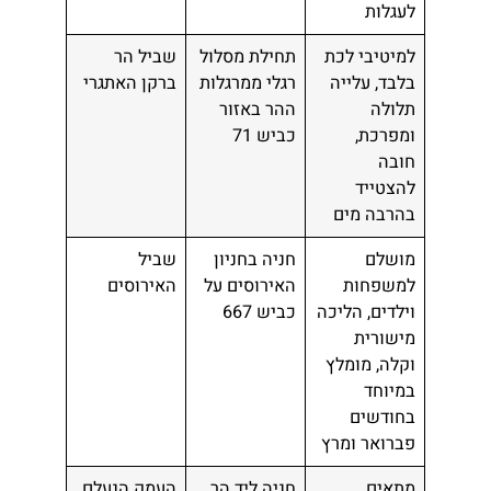
לעגלות
למיטיבי לכת
תחילת מסלול
שביל הר
בלבד, עלייה
רגלי ממרגלות
ברקן האתגרי
תלולה
ההר באזור
ומפרכת,
כביש 71
חובה
להצטייד
בהרבה מים
מושלם
חניה בחניון
שביל
למשפחות
האירוסים על
האירוסים
וילדים, הליכה
כביש 667
מישורית
וקלה, מומלץ
במיוחד
בחודשים
פברואר ומרץ
מתאים
חניה ליד הר
העמק הנעלם